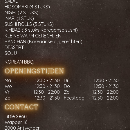
SALAD
HOSOMAKI (4 STUKS)
NIGIRI (2 STUKS)
INARI (1 STUK)
SUSHI ROLLS (3 STUKS)
KIMBAB ( 3 stuks Koreaanse sushi)
KLEINE WARM GERECHTEN
BANCHAN (Koreaanse bijgerechten)
DESSERT
SOJU
KOREAN BBQ
OPENINGSTIJDEN
Ma
12:30 - 21:30
Di
12:30 - 21:30
Wo
12:30 - 21:30
Do
12:30 - 21:30
Vr
12:30 - 22:00
Za
12:30 - 22:00
Zo
12:30 - 21:30
Feestdag
12:30 - 22:00
CONTACT
Little Seoul
Wapper 16
2000 Antwerpen