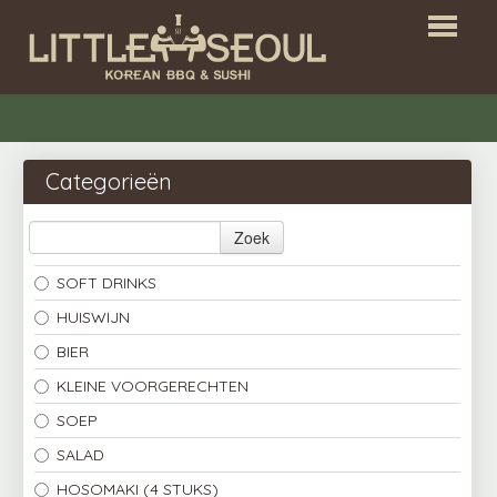
HOME
RESERVATIES
Categorieën
BESTELLEN
Zoek
ALL YOU CAN EAT
SOFT DRINKS
LOGIN
HUISWIJN
CONTACT
BIER
KLEINE VOORGERECHTEN
SOEP
EN
SALAD
HOSOMAKI (4 STUKS)